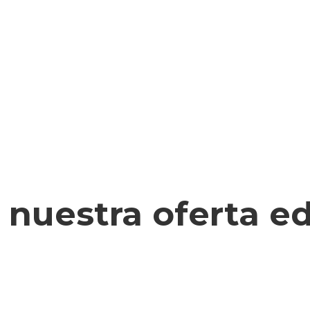
e la existencia de una escuela adventista unita
a de los años 40. Sin embargo fue en 1955 cua
 7ª No. 15-54, en los salones de la Iglesia Adv
educación básica secundaria. En 1969 es autoriz
con el nombre de COLEGIO ADVENTISTA DEL PACÍ
e la carrera. 44 No 9-25 con el nombre de 
te el nombre a CORPORACIÓN EDUCATIVA A
 educando con amor MANO, MENTE Y CORAZÓN.
nuestra oferta e
CEA CÁMBULOS
aria, Bachillerato, Valores, Cristiana,
Cali, Colombia.