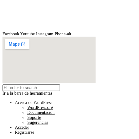
Reconocimiento Oficial de Estudios No. 672 del 16/06/
Síguenos en redes sociales
Facebook
Youtube
Instagram
Phone-alt
Ir a la barra de herramientas
Acerca de WordPress
WordPress.org
Documentación
Soporte
Sugerencias
Acceder
Registrarse